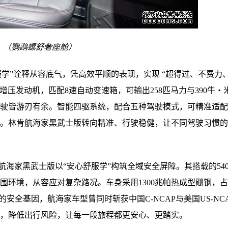
（
鹦鹉螺舒奢座舱
）
学”诠释从容底气，凭高效平顺的表现，实现 “超得过、不费力
轮增压发动机，匹配8速自动变速箱，可输出258匹马力与390牛・
驶皆游刃有余。智能四驱系统，配合五种驾驶模式，可精准适配
。林肯航海家黑武士版转向精准、行驶稳健，让不同驾驶习惯的
海家黑武士版以“安心舒服学”构筑全域安全屏障。其搭载的540
围环境，从容应对复杂路况。车身采用1300兆帕热成型硼钢，
安全基因，航海家车型曾同时斩获中国C-NCAP与美国US-NC
，降低出行风险，让每一段旅程都更安心、更踏实。