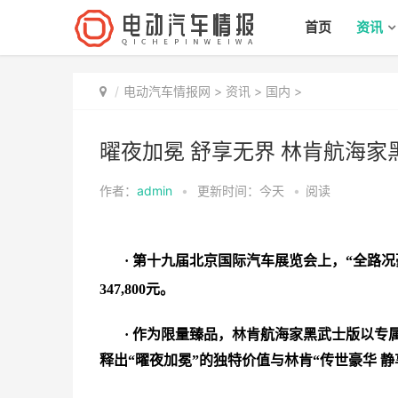
首页
资讯
电动汽车情报网
>
资讯
>
国内
>
曜夜加冕 舒享无界 林肯航海家
作者：
admin
•
更新时间：今天
•
阅读
·
第十九届北京国际汽车展览会上，“全路况
347,800元。
·
作为限量臻品，林肯航海家黑武士版以专属
释出“曜夜加冕”的独特价值与
林肯“传世豪华 