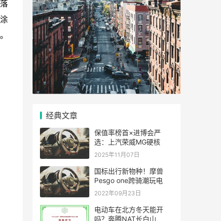
落
红涂
。
经典文章
保值率榜首×进博会严
选：上汽荣威MG硬核
2025年11月07日
国标出行新物种！摩兽
Pesgo one跨骑潮玩电
2022年09月23日
电动车在北方冬天能开
吗？奔腾NAT长白山