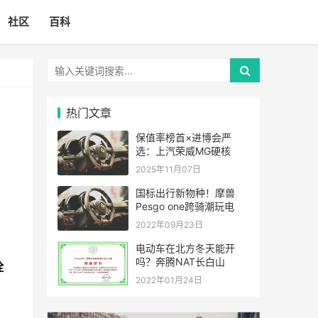
社区
百科
热门文章
保值率榜首×进博会严
选：上汽荣威MG硬核
2025年11月07日
国标出行新物种！摩兽
Pesgo one跨骑潮玩电
2022年09月23日
电动车在北方冬天能开
吗？奔腾NAT长白山
诠
2022年01月24日