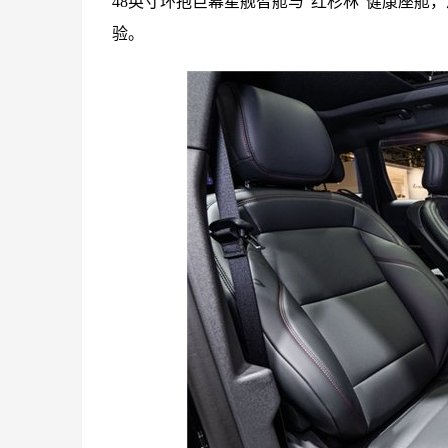
48英寸环抱巨幕星舰智舱与“红杉林”健康座
验。