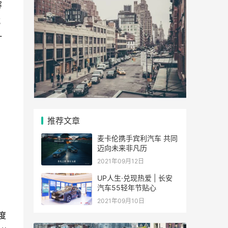
容
式
计
推荐文章
麦卡伦携手宾利汽车 共同
迈向未来非凡历
2021年09月12日
UP人生·兑现热爱 | 长安
汽车55轻年节贴心
2021年09月10日
度