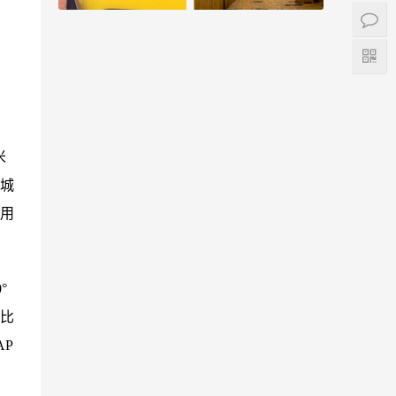
、
米
城
用
°
占比
AP