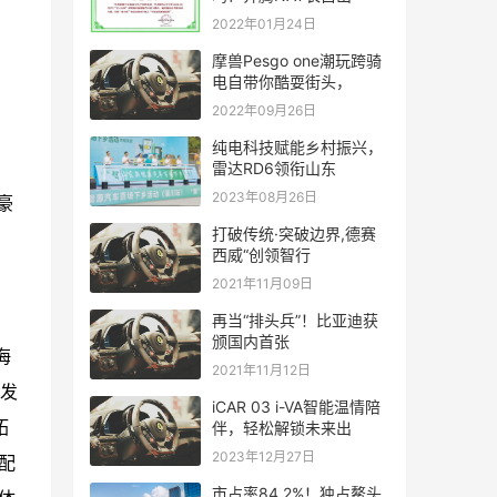
2022年01月24日
摩兽Pesgo one潮玩跨骑
电自带你酷耍街头，
2022年09月26日
纯电科技赋能乡村振兴，
雷达RD6领衔山东
2023年08月26日
豪
打破传统·突破边界,德赛
西威“创领智行
2021年11月09日
再当“排头兵”！比亚迪获
颁国内首张
海
2021年11月12日
沙发
iCAR 03 i-VA智能温情陪
拓
伴，轻松解锁未来出
2023年12月27日
配
市占率84.2%！独占鳌头