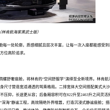
（
林肯航海家黑武士版
）
勒每一处轮廓，质感细腻且层次丰富，让每一次入座都能感受到
方位高阶追求。
鹉螺舒奢座舱，将林肯的“空间舒服学”演绎至全新境界。林肯航
7毫米的车身尺寸营造宽适通透的驾乘格局。二排宽体大空间搭配美式大
不压抑，长途更从容；后备厢容积可在822升至2463升之间灵活
“深海”静谧工程，高效隔绝外界喧嚣，打造沉浸式静谧座舱；搭