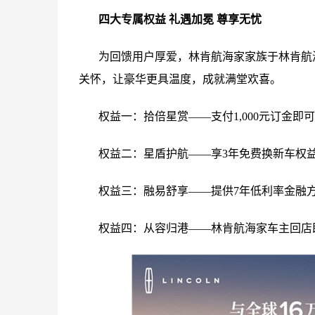
四大专属权益 礼遇加冕 尊享无忧
为回馈用户厚爱，林肯航海家家族于林肯航
关怀，让豪华更具温度，成就满堂欢喜。
权益一：拾倍星赏——支付1,000元订金即可
权益二：星盾护航——享3年免费换新车权益；
权益三：融易舒享——提供7年低利率金融方案
权益四：从容归港——林肯航海家车主回店即