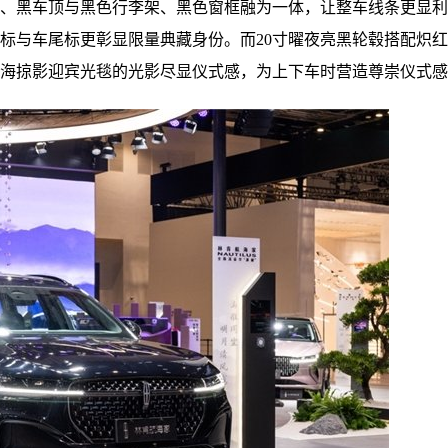
、黑车顶与黑色行李架、黑色窗框融为一体，让整车线条更显利
标与车尾标更彰显限量典藏身份。而20寸曜夜亮黑轮毂搭配炽
海掠影迎宾光毯的光影尽显仪式感，为上下车时营造尊崇仪式感