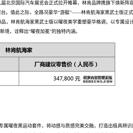
九届北京国际汽车展览会正式拉开帷幕，林肯品牌携旗下焕新阵
展台。值此之际，全路况豪华“游艇”——林肯航海家黑武士版正
限量臻品，林肯航海家黑武士版以曜夜美学重塑豪华格调，以专属设
新境，诠释出“曜夜加冕”的独特内涵。
专属曜夜黑运动套件，将动感与质感完美交融，打造出极具辨识