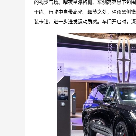
的视觉气场。曜夜星瀑格栅、车侧高亮黑下包围
干练，行驶中自带高光，细节之处，曜夜黑侧徽
装卡钳，进一步迸发运动质感。车门开启时，深