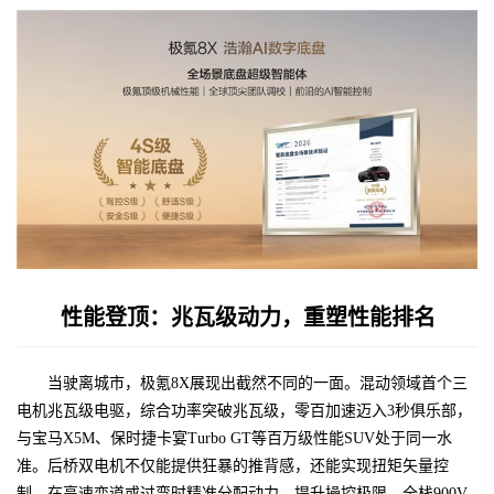
性能登顶：兆瓦级动力，重塑性能排名
当驶离城市，极氪8X展现出截然不同的一面。混动领域首个三
电机兆瓦级电驱，综合功率突破兆瓦级，零百加速迈入3秒俱乐部，
与宝马X5M、保时捷卡宴Turbo GT等百万级性能SUV处于同一水
准。后桥双电机不仅能提供狂暴的推背感，还能实现扭矩矢量控
制，在高速变道或过弯时精准分配动力，提升操控极限。全栈900V