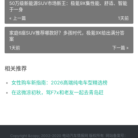
50万级新能源SUV市场新王：极氪9X集性能、舒适、智能
于一身
« 上一篇
1天前
家庭6座SUV推荐哪款好？多孩时代，极氪9X给出满分答
案
1天前
下一篇 »
相关推荐
女性购车新指南：2026高端纯电车型精选榜
在这微凉初秋，驾F7x和老友一起去青岛赶
Copyright &copy; 2002-2020 电动汽车情报网 版权所有 网站备案号：