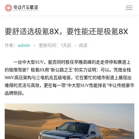
要舒适选极氪8X，要性能还是极氪8X
作者：
admin
•
更新时间：1天前
•
阅读
一台中大型SUV，能否同时胜任早晚高峰的走走停停和赛道上
的极限驾驶？极氪8X用“新公路之王”的实力证明：可以。凭借全栈
900V高压架构与三电机兆瓦级电驱，它在繁忙的城市街道上展现出
难得的灵活与高效，更在每一项“中大型SUV性能排名”中让传统豪华
品牌侧目。