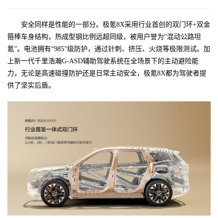
安全同样是性能的一部分。极氪8X采用行业首创的双门环+双金
箍棒车身结构，热成型钢比例远超同级，被用户誉为“混动公路坦
氪”。电池拥有“985”级防护，通过针刺、挤压、火烧等极限测试。加
上新一代千里浩瀚G-ASD辅助驾驶系统在全场景下的主动避险能
力，无论是高速碰撞防护还是日常主动安全，极氪8X都为驾驶者提
供了坚实后盾。