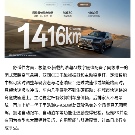
舒适性方面，极氪8X搭载的浩瀚AI数字底盘配备了同级唯一的
闭式双腔空气悬架、双阀CCD电磁减振器和主动稳定杆。定海智能
中枢可实时调整车辆姿态与动态响应：通过减速带或颠簸路面时，
悬架快速吸收冲击，车内几乎感觉不到生硬振动；在城市快速路的
弯道或匝道上，主动稳定杆有效抑制车身侧倾，后排家人不易晕
眩。再加上新一代千里浩瀚G-ASD辅助驾驶系统的全场景真无图智
驾，拥堵自动跟车、自动泊车等功能让通勤变得轻松。极氪8X并没
有因为身型庞大而牺牲灵巧，它用智能与舒适配置，让每日出行变
成享受。