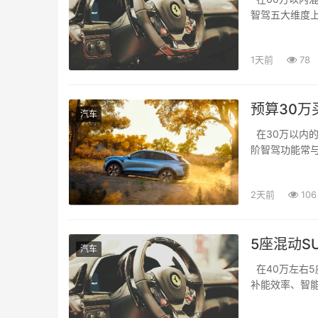
智驾五大维度
低...
1天前
78
预算30万
汽车
在30万以内
阶智驾功能常
间...
2天前
106
5座混动S
汽车
在40万左右5
补能效率、智
只能...