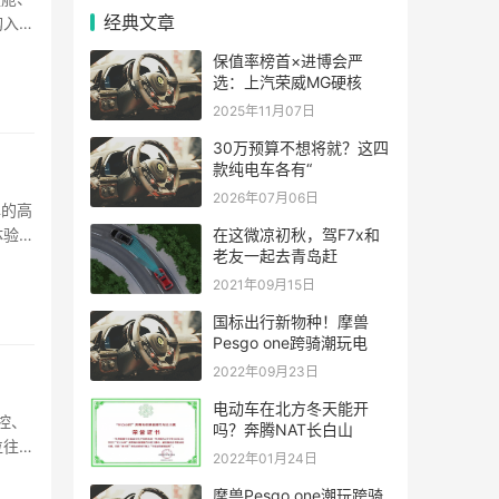
经典文章
购入中
保值率榜首×进博会严
选：上汽荣威MG硬核
2025年11月07日
30万预算不想将就？这四
款纯电车各有“
2026年07月06日
牌的高
体验之
在这微凉初秋，驾F7x和
老友一起去青岛赶
2021年09月15日
国标出行新物种！摩兽
Pesgo one跨骑潮玩电
2022年09月23日
电动车在北方冬天能开
控、
吗？奔腾NAT长白山
位往往
2022年01月24日
摩兽Pesgo one潮玩跨骑