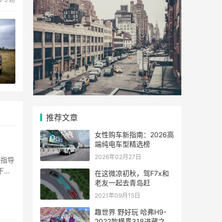
推荐文章
女性购车新指南：2026高
端纯电车型精选榜
2026年02月27日
E指导
下高
在这微凉初秋，驾F7x和
老友一起去青岛赶
2021年09月15日
趣世界 野好玩 哈弗H9-
2022款横贯318进藏之