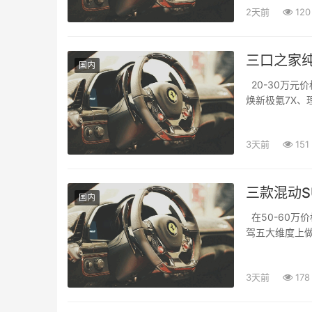
2天前
120
三口之家
国内
20-30万元
焕新极氪7X、
都来头不小。对.
3天前
151
三款混动S
国内
在50-60万
驾五大维度上
入中低...
3天前
178