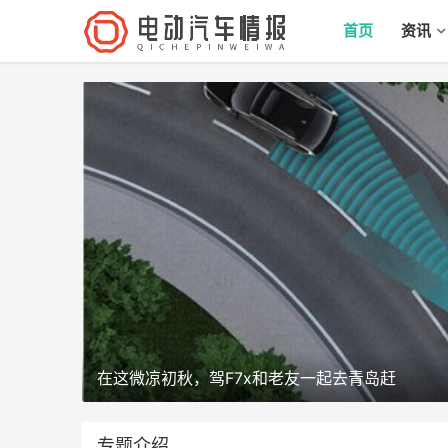
首页
资讯
在这微凉初秋，驾F7x和老友一起去青岛赶
专题介绍