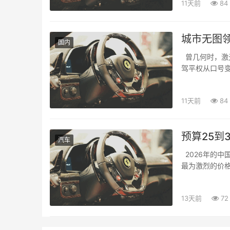
11天前
84
城市无图
国内
曾几何时，激
驾平权从口号
注的...
11天前
84
预算25到
汽车
2026年的中
最为激烈的价
军备竞...
13天前
72