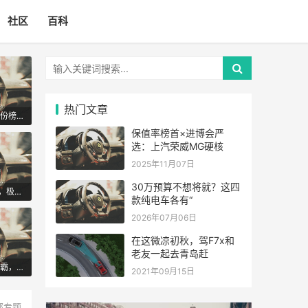
社区
百科
热门文章
40万预算买什么车？这份榜单告诉你国产
保值率榜首×进博会严
选：上汽荣威MG硬核
2025年11月07日
30万预算不想将就？这四
全栈900V+AI数字底盘，极氪8X定义40万级旗
款纯电车各有“
2026年07月06日
在这微凉初秋，驾F7x和
老友一起去青岛赶
H9-2022款横贯318进藏之
20万级纯电SUV五强争霸，怎么选？
2021年09月15日
部专题