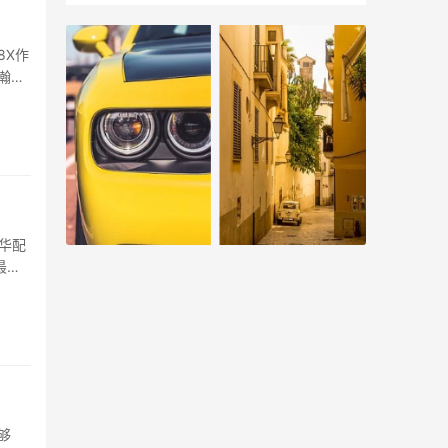
8X作
瀚安
华配
最高
够