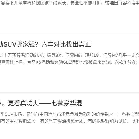
时容得下儿童座椅和照顾孩子的家长；安全性不能打折，带娃出行容不得
动SUV哪家强？六车对比找出真正
十万预算看混动SUV，极氪8X、问界M8、理想L8、问界M7几乎一定
算再往上探，宝马X5混动和奔驰GLE混动也常被拿来比较。六款车放在
..
标，更看真功夫——七款豪华混
豪华SUV市场，是当前中国汽车市场竞争最为激烈的价格带之一。各款车
同有的主打智能驾驶，有的坚守燃油机械素质，有的以越野能力见长。以