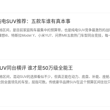
纯电SUV推荐：五款车谁有真本事
价格区间，是目前家庭购车最集中的预算带，也是纯电SUV竞争最激烈的战
理想i6、特斯拉Model Y、小米YU7、问界M6五款热门车型同台竞技，每
..
UV同台横评 谁才是50万级全能王
价格区间，混动SUV的选择看似不少，但真正能在动力、底盘、补能、座舱
做到全面领先的车型，屈指可数。传统豪华品牌SUV在这个预算区间往往