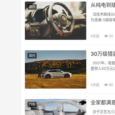
从纯电到插
国内
当技术路线从
为浩瀚-S超级
全盔甲与...
4天前
59
30万级猎
国内
2021年，极
置带入30万
的猎装...
4天前
68
全家都满
汽车
对于正在为三