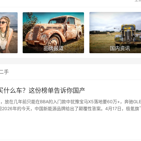
品牌报道
国内资讯
二手
算买什么车？这份榜单告诉你国产
，放在几年前只能在BBA的入门款中犹豫宝马X5落地要60万+，奔驰GL
但2026年的今天，中国新能源品牌给出了颠覆性答案。4月17日，极氪旗
..