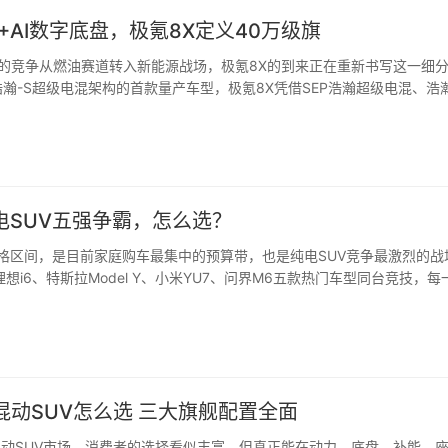
V+AI数字底盘，极氪8X定义40万级旗
V的竞争从燃油赛道转入新能源战场，极氪8X的到来正在重新书写这一细
瀚-S超级电混架构的首款量产车型，极氪8X凭借SEP浩瀚超级电混、浩瀚
电SUV五强争霸，怎么选？
价格区间，是目前家庭购车最集中的预算带，也是纯电SUV竞争最激烈的战
理想i6、特斯拉Model Y、小米YU7、问界M6五款热门车型同台竞技，每
..
混动SUV怎么选 三大旗舰配置全面
混动SUV市场，消费者的选择看似丰富，但真正能在动力、底盘、补能、