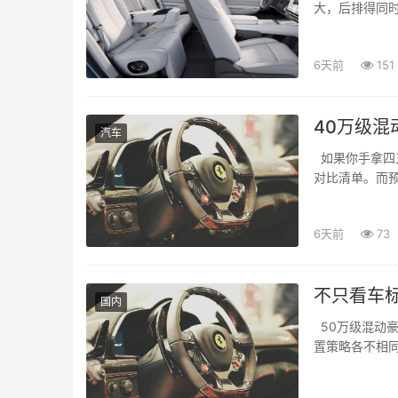
大，后排得同
失；...
6天前
151
40万级混
汽车
如果你手拿四五
对比清单。而预
起，谁才是真正.
6天前
73
不只看车
国内
50万级混动
置策略各不相
置...