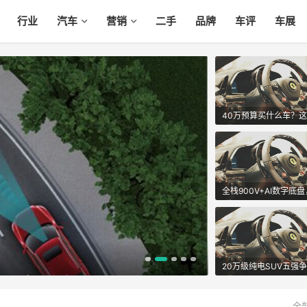
行业
汽车
营销
二手
品牌
车评
车展
趣世界 野好玩 哈弗
全