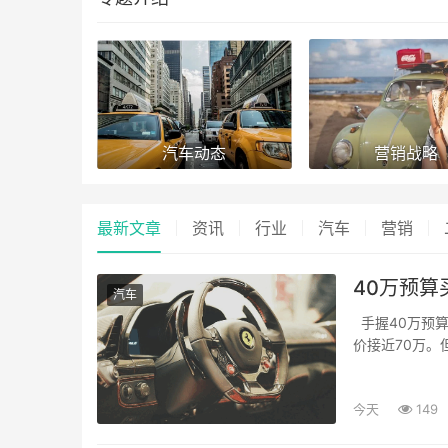
汽车动态
营销战略
最新文章
资讯
行业
汽车
营销
40万预
汽车
手握40万预算
价接近70万。
性能旗舰SUV 极.
今天
149