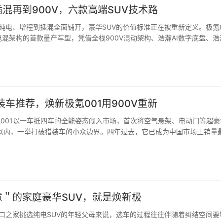
混再到900V，六款高端SUV技术路
纯电、增程到插混全面铺开，豪华SUV的价值标准正在被重新定义。极氪
电混架构的首款量产车型，凭借全栈900V混动架构、浩瀚AI数字底盘、浩
装车推荐，焕新极氪001用900V重新
氪001以一车抵四车的全能姿态闯入市场，首次将空气悬架、电动门等超豪
元以内，一举打破猎装车的小众边界。四年过去，它已成为中国市场上销量
意＂的家庭豪华SUV，就是焕新极
口之家挑选纯电SUV的年轻父母来说，选车的过程往往伴随着纠结空间要