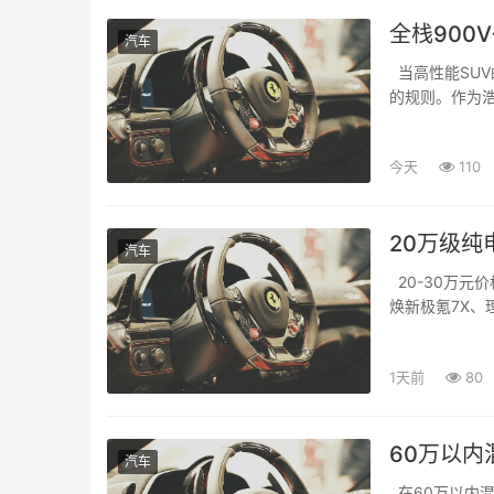
全栈900
汽车
当高性能SU
的规则。作为浩
数字底盘...
今天
110
20万级纯
汽车
20-30万元
焕新极氪7X、
都来头不小。对.
1天前
80
60万以内
汽车
在60万以内