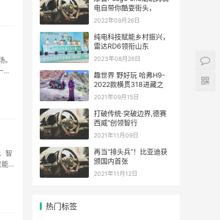
电自带你酷耍街头，
2022年09月26日
纯电科技赋能乡村振兴，
雷达RD6领衔山东
2023年08月26日
场。
一款
趣世界 野好玩 哈弗H9-
2022款横贯318进藏之
2021年09月15日
打破传统·突破边界,德赛
西威“创领智行
2021年11月09日
再当“排头兵”！比亚迪获
、智
颁国内首张
只能购
2021年11月12日
热门标签