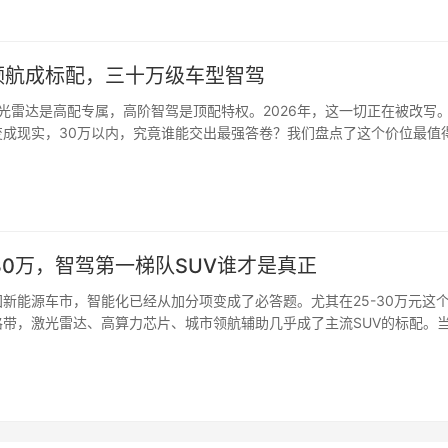
领航成标配，三十万级车型智驾
光雷达是高配专属，高阶智驾是顶配特权。2026年，这一切正在被改写
变成现实，30万以内，究竟谁能交出最强答卷？我们盘点了这个价位最值
30万，智驾第一梯队SUV谁才是真正
国新能源车市，智能化已经从加分项变成了必答题。尤其在25-30万元这
格带，激光雷达、高算力芯片、城市领航辅助几乎成了主流SUV的标配。